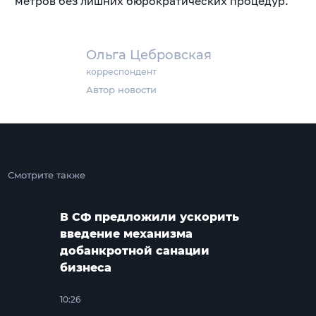
метров без лишних бюрократических процедур.
Ольга Цебровская
корреспондент
Автор новости
Смотрите также
В СФ предложили ускорить
введение механизма
добанкротной санации
бизнеса
10:26