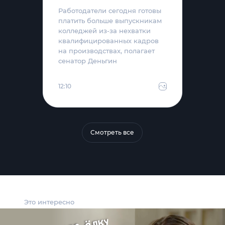
Работодатели сегодня готовы
платить больше выпускникам
колледжей из-за нехватки
квалифицированных кадров
на производствах, полагает
сенатор Деньгин
12:10
Смотреть все
Это интересно