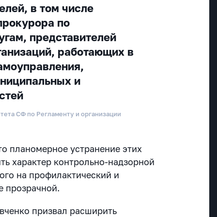
елей, в том числе
прокурора по
гам, представителей
анизаций, работающих в
амоуправления,
униципальных и
стей
итета СФ по Регламенту и организации
то планомерное устранение этих
ть характер контрольно-надзорной
ного на профилактический и
е прозрачной.
вченко призвал расширить