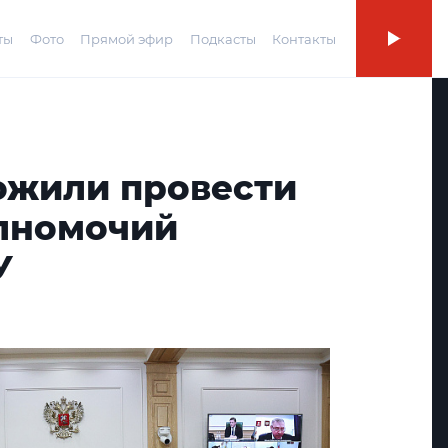
ты
Фото
Прямой эфир
Подкасты
Контакты
ожили провести
лномочий
У