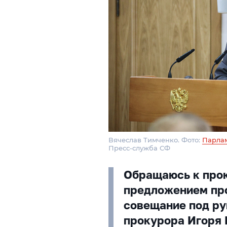
Вячеслав Тимченко. Фото:
Парла
Пресс-служба СФ
Обращаюсь к про
предложением пр
совещание под ру
прокурора Игоря 