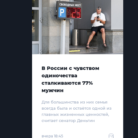
В России с чувством
одиночества
сталкиваются 77%
мужчин
Для большинства из них семья
всегда была и остаётся одной из
главных жизненных ценностей,
считает сенатор Деньгин
вчера 18:45