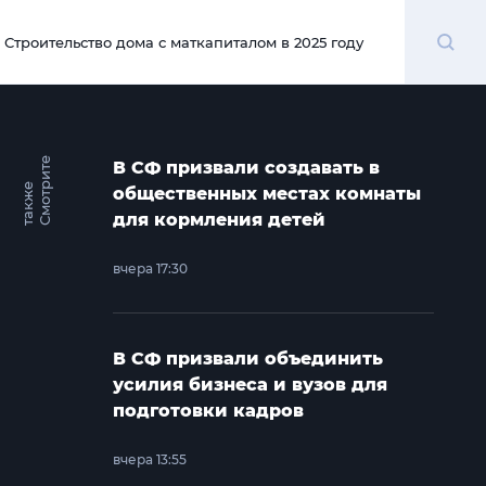
Поиск
Строительство дома с маткапиталом в 2025 году
00:00
С
м
о
т
и
т
е
т
а
к
ж
В СФ призвали создавать в
р
е
общественных местах комнаты
для кормления детей
вчера 17:30
В СФ призвали объединить
усилия бизнеса и вузов для
подготовки кадров
вчера 13:55