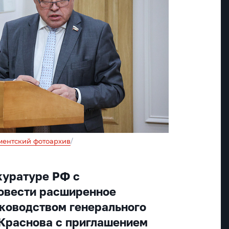
ментский фотоархив
/
куратуре РФ с
овести расширенное
ководством генерального
Краснова с приглашением