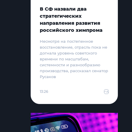
В СФ назвали два
стратегических
направления развития
российского химпрома
Несмотря на постепенное
восстановление, отрасль пока не
догнала уровень советского
времени по масштабам,
системности и разнообразию
производства, рассказал сенатор
Русаков
13:26