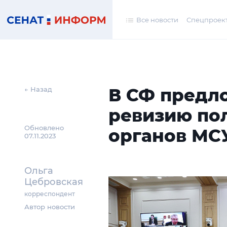
Все новости
Спецпроек
В СФ предл
← Назад
ревизию по
Обновлено
органов МС
07.11.2023
Ольга
Цебровская
корреспондент
Автор новости