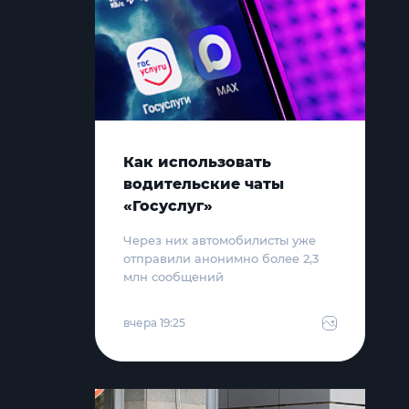
Как использовать
водительские чаты
«Госуслуг»
Через них автомобилисты уже
отправили анонимно более 2,3
млн сообщений
вчера 19:25