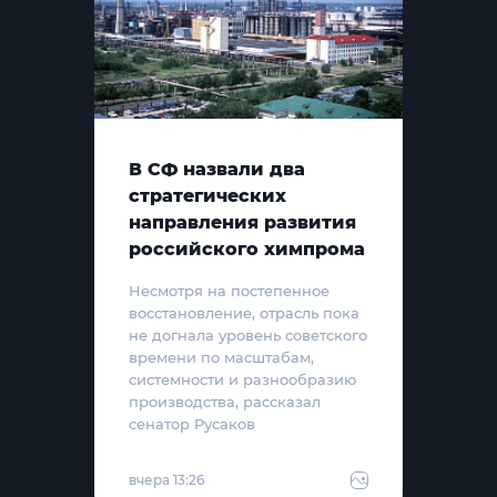
В СФ назвали два
стратегических
направления развития
российского химпрома
Несмотря на постепенное
восстановление, отрасль пока
не догнала уровень советского
времени по масштабам,
системности и разнообразию
производства, рассказал
сенатор Русаков
вчера 13:26