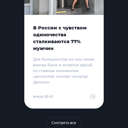
В России с чувством
одиночества
сталкиваются 77%
мужчин
Для большинства из них семья
всегда была и остаётся одной
из главных жизненных
ценностей, считает сенатор
Деньгин
вчера 18:45
Смотреть все