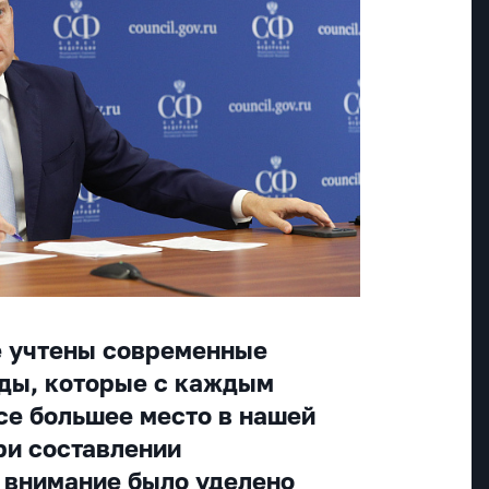
е учтены современные
нды, которые с каждым
се большее место в нашей
ри составлении
 внимание было уделено