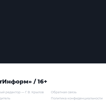
тИнформ» / 16+
ый редактор — Г. В. Крылов
Обратная связь
дитель
Политика конфиденциальности