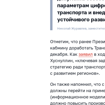
параметрам цифр
транспорта и вне
устойчивого разв
Николай Журавлев, заместите
Отметим, что ранее През
кабмину доработать Тран
декабря.
Как
заявил
в ход
Хуснуллин, «ключевая за
стратегию ради транспорт
с развитием регионов».
Он также напомнил, что с
должны перейти на прим
(информационное моделир
должно повысить произво