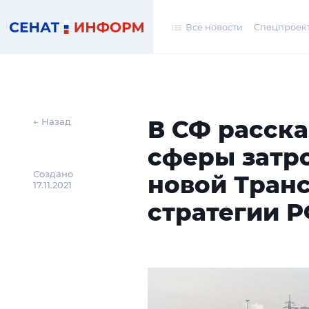
Все новости
Спецпроек
В СФ расска
← Назад
сферы затр
Создано
новой Тран
17.11.2021
стратегии 