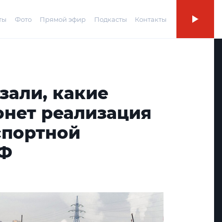
ты
Фото
Прямой эфир
Подкасты
Контакты
зали, какие
онет реализация
спортной
РФ