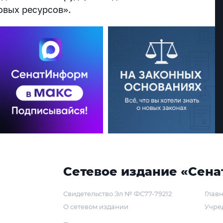
овых ресурсов».
Сетевое издание «Сена
Свидетельство Эл № ФС77-79212
Главн
О сетевом издании
Учре