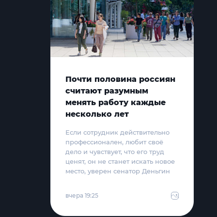
Почти половина россиян
считают разумным
менять работу каждые
несколько лет
Если сотрудник действительно
профессионален, любит своё
дело и чувствует, что его труд
ценят, он не станет искать новое
место, уверен сенатор Деньгин
вчера 19:25