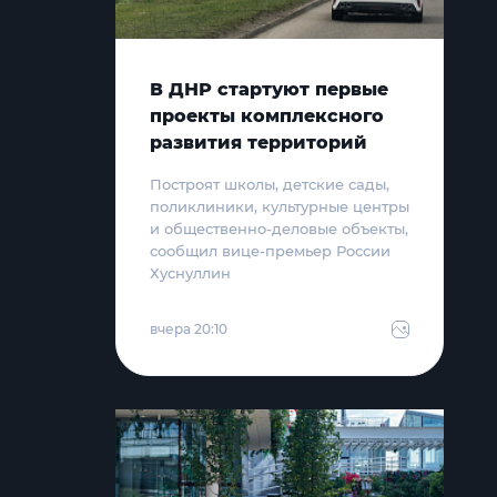
В ДНР стартуют первые
проекты комплексного
развития территорий
Построят школы, детские сады,
поликлиники, культурные центры
и общественно-деловые объекты,
сообщил вице-премьер России
Хуснуллин
вчера 20:10