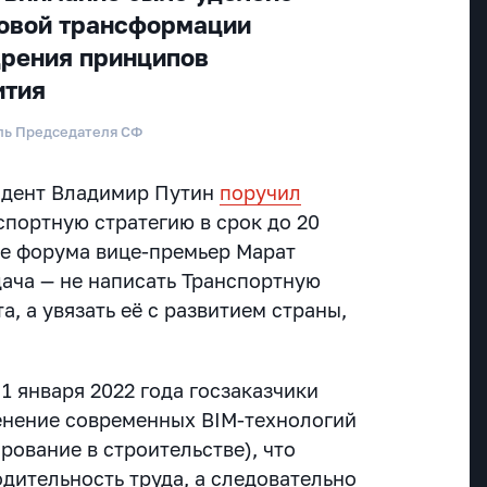
овой трансформации
дрения принципов
ития
ль Председателя СФ
идент Владимир Путин
поручил
спортную стратегию в срок до 20
е форума вице-премьер Марат
дача — не написать Транспортную
а, а увязать её с развитием страны,
 1 января 2022 года госзаказчики
енение современных BIM-технологий
ование в строительстве), что
дительность труда, а следовательно