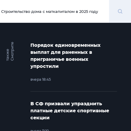
Поиск
Строительство дома с маткапиталом в 2025 году
00:00
С
м
о
т
и
т
е
т
а
к
ж
Порядок единовременных
р
е
выплат для раненных в
приграничье военных
упростили
вчера 18:45
В СФ призвали упразднить
платные детские спортивные
секции
вчера 11:10