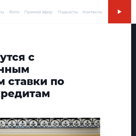
ты
Фото
Прямой эфир
Подкасты
Контакты
утся с
анным
 ставки по
кредитам