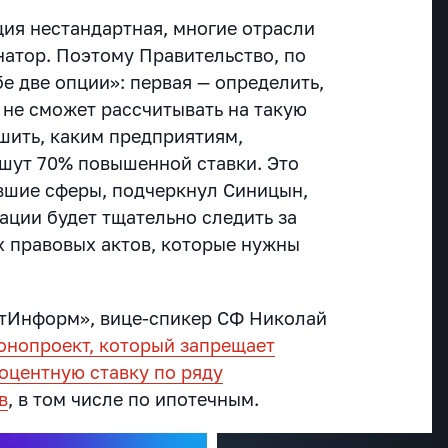
ция нестандартная, многие отрасли
натор. Поэтому
Правительство, по
бе две опции»: первая — определить,
 не сможет рассчитывать на такую
ешить, каким предприятиям,
шут 70% повышенной ставки. Это
вшие сферы, подчеркнул Синицын,
ации будет тщательно следить за
 правовых актов, которые нужны
атИнформ», вице-спикер СФ Николай
онопроект, который запрещает
центную ставку по ряду
в
, в том числе по ипотечным.