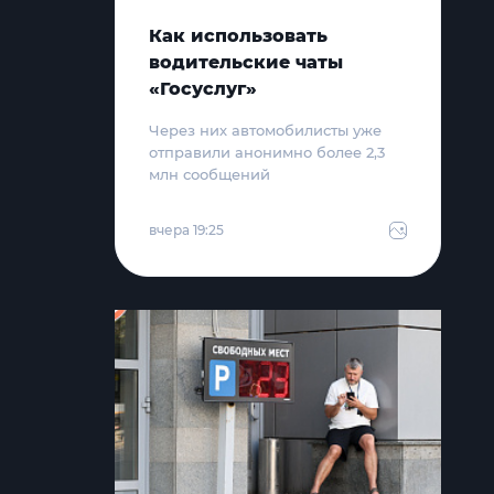
Как использовать
водительские чаты
«Госуслуг»
Через них автомобилисты уже
отправили анонимно более 2,3
млн сообщений
вчера 19:25