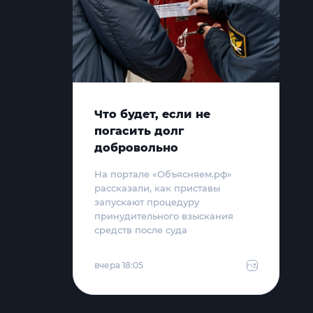
Что будет, если не
погасить долг
добровольно
На портале «Объясняем.рф»
рассказали, как приставы
запускают процедуру
принудительного взыскания
средств после суда
вчера 18:05