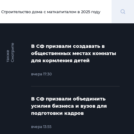
Поиск
Строительство дома с маткапиталом в 2025 году
00:00
С
м
о
т
и
т
е
т
а
к
ж
В СФ призвали создавать в
р
е
общественных местах комнаты
для кормления детей
вчера 17:30
В СФ призвали объединить
усилия бизнеса и вузов для
подготовки кадров
вчера 13:55