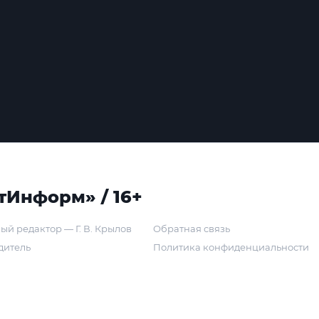
тИнформ» / 16+
ый редактор — Г. В. Крылов
Обратная связь
дитель
Политика конфиденциальности