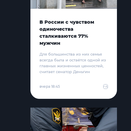
В России с чувством
одиночества
сталкиваются 77%
мужчин
Для большинства из них семья
всегда была и остаётся одной из
главных жизненных ценностей,
считает сенатор Деньгин
вчера 18:45