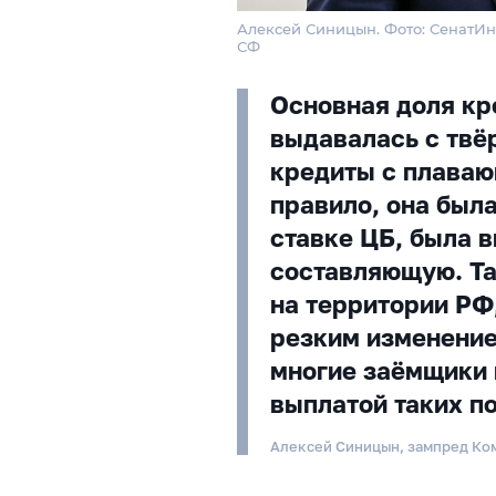
Алексей Синицын. Фото: СенатИ
СФ
Основная доля кр
выдавалась с твёр
кредиты с плаваю
правило, она был
ставке ЦБ, была 
составляющую. Т
на территории РФ,
резким изменение
многие заёмщики 
выплатой таких 
Алексей Синицын, зампред Ко