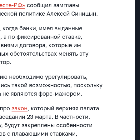
есте-РФ»
сообщил замглавы
еской политике Алексей Синицын.
, когда банки, имея выданные
, а по фиксированной ставке,
виями договора, которые им
ых обстоятельствах менять эту
тор.
цию необходимо урегулировать,
лись такой возможностью, поскольку
 не являются форс-мажором.
 про
закон
, который верхняя палата
седании 23 марта. В частности,
у, будут закреплены особенности
ов с плавающими ставками,