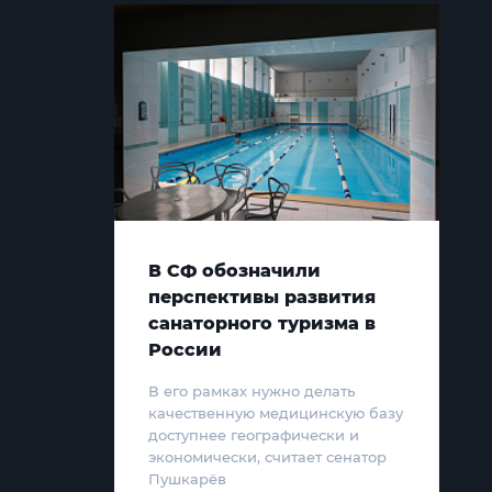
В СФ обозначили
перспективы развития
санаторного туризма в
России
В его рамках нужно делать
качественную медицинскую базу
доступнее географически и
экономически, считает сенатор
Пушкарёв