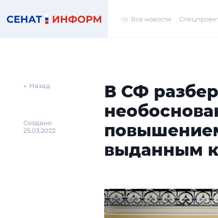
Все новости
Спецпроек
В СФ разбер
← Назад
необоснов
Создано
повышением
25.03.2022
выданным 