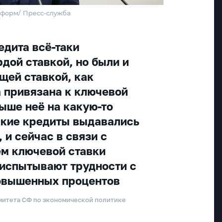
нформ/ Пресс-служба
едита всё-таки
дой ставкой, но были и
щей ставкой, как
а привязана к ключевой
выше неё на какую-то
акие кредиты выдавались
 и сейчас в связи с
м ключевой ставки
испытывают трудности с
повышенных процентов
митета СФ по экономической политике