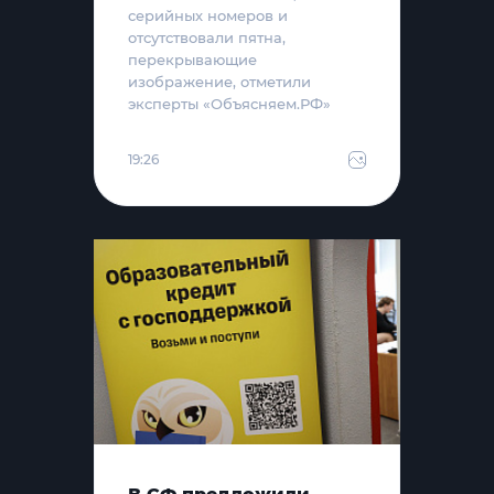
серийных номеров и
отсутствовали пятна,
перекрывающие
изображение, отметили
эксперты «Объясняем.РФ»
19:26