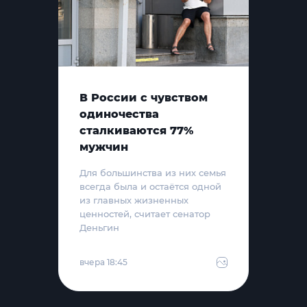
В России с чувством
одиночества
сталкиваются 77%
мужчин
Для большинства из них семья
всегда была и остаётся одной
из главных жизненных
ценностей, считает сенатор
Деньгин
вчера 18:45