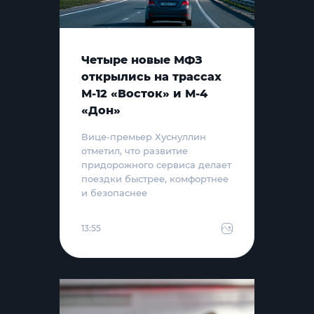
Четыре новые МФЗ
открылись на трассах
М-12 «Восток» и М-4
«Дон»
Вице-премьер Хуснуллин
отметил, что развитие
придорожного сервиса делает
поездки быстрее, комфортнее
и безопаснее
13:55