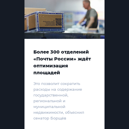
Более 300 отделений
«Почты России» ждёт
оптимизация
площадей
Это позволит сократить
расходы на содержание
государственной,
региональной и
муниципальной
недвижимости, объяснил
сенатор Борщёв