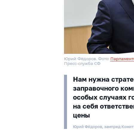
Юрий Фёдоров. Фото:
Парламент
Пресс-служба СФ
Нам нужна страте
заправочного ко
особых случаях г
на себя ответстве
цены
Юрий Фёдоров, зампред Комит