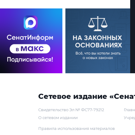
Сетевое издание «Сена
Свидетельство Эл № ФС77-79212
Главн
О сетевом издании
Учре
Правила использования материалов