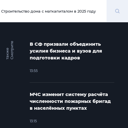
Поиск
Строительство дома с маткапиталом в 2025 году
00:00
С
м
о
т
и
т
е
т
а
к
ж
В СФ призвали объединить
р
е
усилия бизнеса и вузов для
подготовки кадров
13:55
МЧС изменит систему расчёта
численности пожарных бригад
в населённых пунктах
13:15