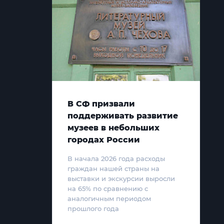
В СФ призвали
поддерживать развитие
музеев в небольших
городах России
В начала 2026 года расходы
граждан нашей страны на
выставки и экскурсии выросли
на 65% по сравнению с
аналогичным периодом
прошлого года