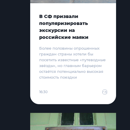
В СФ призвали
популяризировать
экскурсии на
российские маяки
Более половины опрошенных
граждан страны хотели бы
посетить известные «путеводные
звёзды», но главным барьером
остаётся потенциально высокая
стоимость поездки
16:30