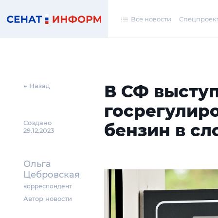
Все новости
Спецпроек
В СФ выступ
← Назад
госрегулиро
Создано
бензин в с
29.12.2023
Ольга
Цебровская
корреспондент
Автор новости