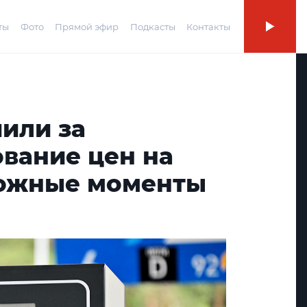
ты
Фото
Прямой эфир
Подкасты
Контакты
или за
вание цен на
ложные моменты