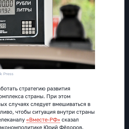
k Press
ботать стратегию развития
омплекса страны. При этом
ных случаях следует вмешиваться в
ливо, чтобы ситуация внутри страны
телеканалу
«Вместе-РФ»
сказал
 экономполитике Юрий Фёдоров.