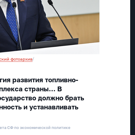
ский фотоархив
/
гия развития топливно-
мплекса страны… В
осударство должно брать
нность и устанавливать
ета СФ по экономической политике