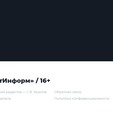
тИнформ» / 16+
ый редактор — Г. В. Крылов
Обратная связь
дитель
Политика конфиденциальности