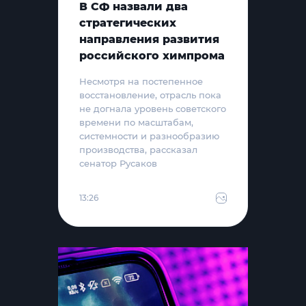
В СФ назвали два
стратегических
направления развития
российского химпрома
Несмотря на постепенное
восстановление, отрасль пока
не догнала уровень советского
времени по масштабам,
системности и разнообразию
производства, рассказал
сенатор Русаков
13:26