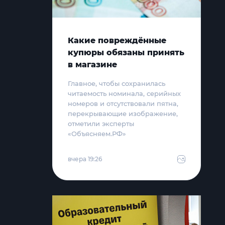
Какие повреждённые
купюры обязаны принять
в магазине
Главное, чтобы сохранилась
читаемость номинала, серийных
номеров и отсутствовали пятна,
перекрывающие изображение,
отметили эксперты
«Объясняем.РФ»
вчера 19:26