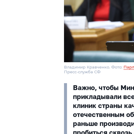
Владимир Кравченко. Фото:
Парл
Пресс-служба СФ
Важно, чтобы Ми
прикладывали все
клиник страны к
отечественным об
раньше производи
пробиться сквозь