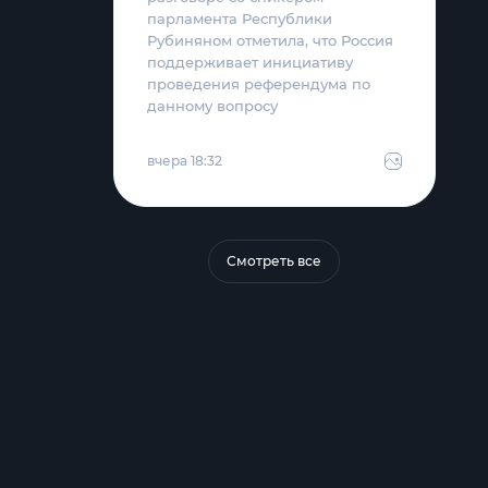
парламента Республики
Рубиняном отметила, что Россия
поддерживает инициативу
проведения референдума по
данному вопросу
вчера 18:32
Смотреть все