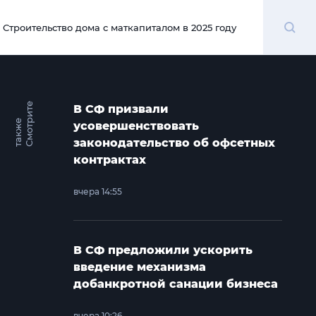
Поиск
Строительство дома с маткапиталом в 2025 году
00:00
С
м
о
т
и
т
е
т
а
к
ж
В СФ призвали
р
е
усовершенствовать
законодательство об офсетных
контрактах
вчера 14:55
В СФ предложили ускорить
введение механизма
добанкротной санации бизнеса
вчера 10:26