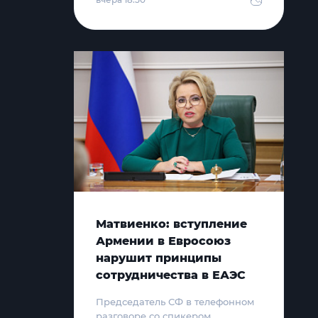
Матвиенко: вступление
Армении в Евросоюз
нарушит принципы
сотрудничества в ЕАЭС
Председатель СФ в телефонном
разговоре со спикером