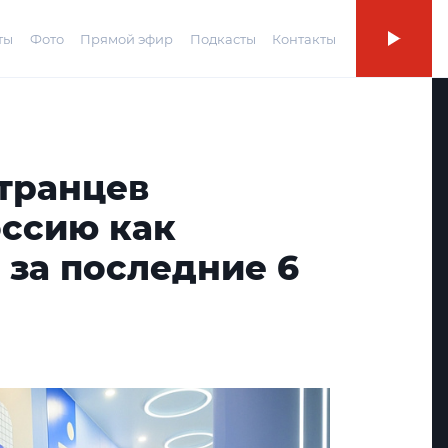
ты
Фото
Прямой эфир
Подкасты
Контакты
странцев
оссию как
 за последние 6