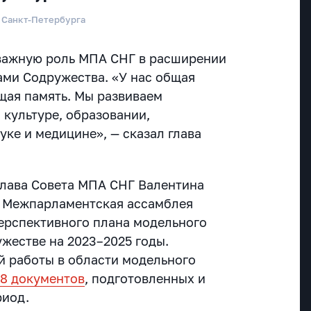
 Санкт-Петербурга
 важную роль МПА СНГ в расширении
ами Содружества. «У нас общая
бщая память. Мы развиваем
 культуре, образовании,
ке и медицине», — сказал глава
глава Совета МПА СНГ Валентина
о Межпарламентская ассамблея
ерспективного плана модельного
ужестве на 2023–2025 годы.
й работы в области модельного
88 документов
, подготовленных и
риод.