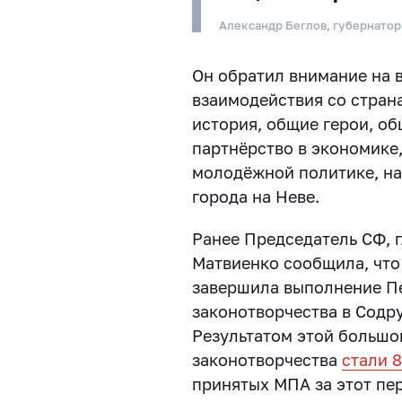
Александр Беглов, губернатор
Он обратил внимание на
взаимодействия со стран
история, общие герои, о
партнёрство в экономике,
молодёжной политике, нау
города на Неве.
Ранее Председатель СФ, 
Матвиенко сообщила, чт
завершила выполнение П
законотворчества в Содр
Результатом этой большо
законотворчества
стали 
принятых МПА за этот пе