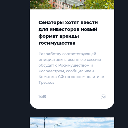
Сенаторы хотят ввести
для инвесторов новый
формат аренды
госимущества
Разработку соответствующей
инициативы в осеннюю сессию
обсудят с Росимуществом и
Росреестром, сообщил член
Комитета СФ по экономполитике
Тресков
14:15