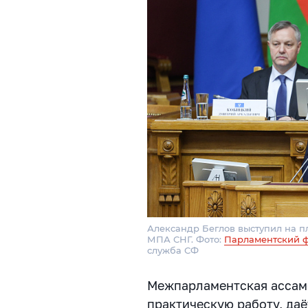
Александр Беглов выступил на 
МПА СНГ. Фото:
Парламентский 
служба СФ
Межпарламентская ассам
практическую работу, да