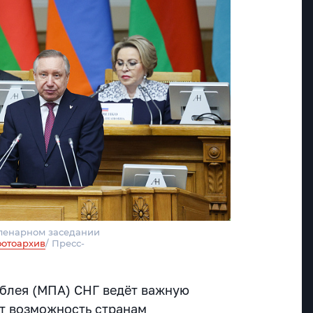
пленарном заседании
фотоархив
/ Пресс-
блея (МПА) СНГ ведёт важную
ёт возможность странам