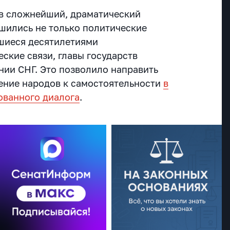
 в сложнейший, драматический
ушились не только политические
вшиеся десятилетиями
ские связи, главы государств
нии СНГ. Это позволило направить
ение народов к самостоятельности
в
ованного диалога
.