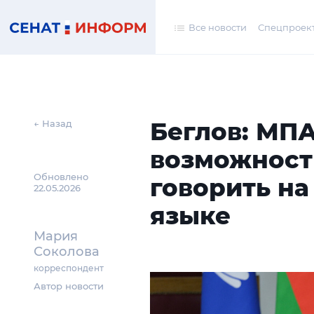
Все новости
Спецпроек
Беглов: МПА
← Назад
возможност
Обновлено
говорить н
22.05.2026
языке
Мария
Соколова
корреспондент
Автор новости