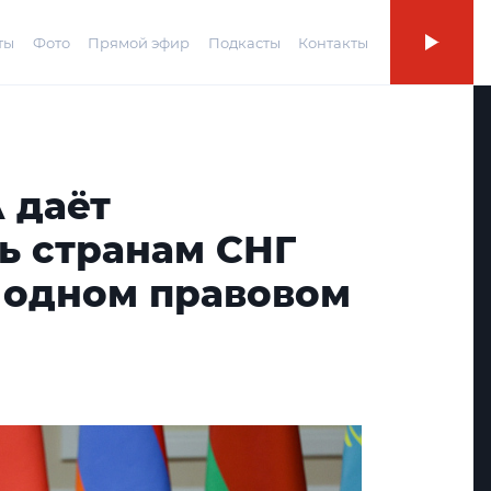
ты
Фото
Прямой эфир
Подкасты
Контакты
 даёт
ь странам СНГ
а одном правовом