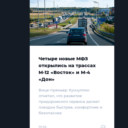
Четыре новые МФЗ
открылись на трассах
М-12 «Восток» и М-4
«Дон»
Вице-премьер Хуснуллин
отметил, что развитие
придорожного сервиса делает
поездки быстрее, комфортнее и
безопаснее
13:55