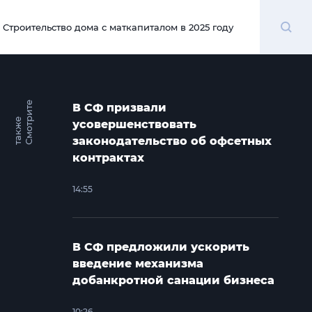
Поиск
Строительство дома с маткапиталом в 2025 году
00:00
С
м
о
т
и
т
е
т
а
к
ж
В СФ призвали
р
е
усовершенствовать
законодательство об офсетных
контрактах
14:55
В СФ предложили ускорить
введение механизма
добанкротной санации бизнеса
10:26