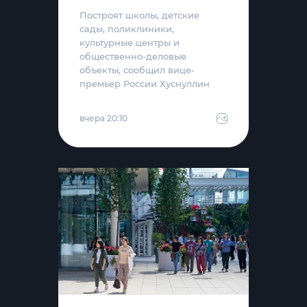
Построят школы, детские
сады, поликлиники,
культурные центры и
общественно-деловые
объекты, сообщил вице-
премьер России Хуснуллин
вчера 20:10