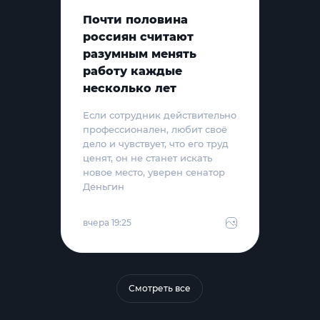
Почти половина
россиян считают
разумным менять
работу каждые
несколько лет
Если сотрудник действительно
профессионален, любит своё
дело и чувствует, что его труд
ценят, он не станет искать
новое место, уверен сенатор
Деньгин
вчера 19:25
Смотреть все