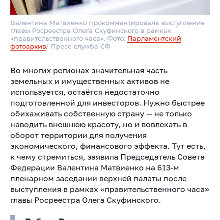
Валентина Матвиенко прокомментировала выступление
главы Росреестра Олега Скуфинского в рамках
«правительственного часа». Фото:
Парламентский
фотоархив
/ Пресс-служба СФ
Во многих регионах значительная часть
земельных и имущественных активов не
используется, остаётся недостаточно
подготовленной для инвесторов. Нужно быстрее
обихаживать собственную страну — не только
наводить внешнюю красоту, но и вовлекать в
оборот территории для получения
экономического, финансового эффекта. Тут есть,
к чему стремиться, заявила Председатель Совета
Федерации Валентина Матвиенко на 613-м
пленарном заседании верхней палаты после
выступления в рамках «правительственного часа»
главы Росреестра Олега Скуфинского.