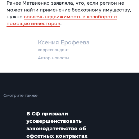
Ранее Матвиенко заявляла, что, если регион не
может найти применение бесхозному имуществу,
нужно
вовлечь недвижимость в хозоборот с
помощью инвесторов
.
Ксения Ерофеева
корреспондент
Автор новости
Смотрите также
В СФ призвали
усовершенствовать
законодательство об
офсетных контрактах