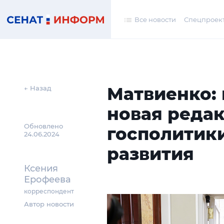
Все новости
Спецпроек
Матвиенко:
← Назад
новая реда
Обновлено
госполитик
24.06.2024
развития
Ксения
Ерофеева
корреспондент
Автор новости