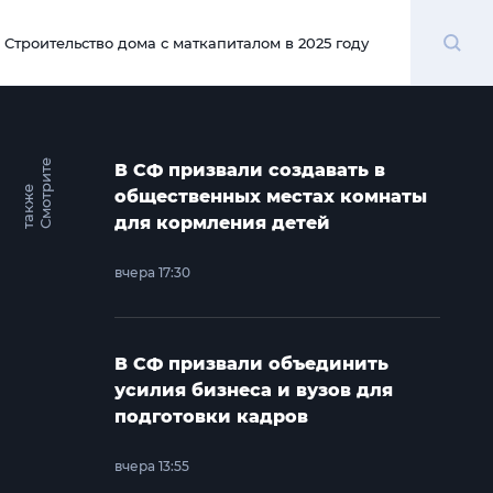
Поиск
Строительство дома с маткапиталом в 2025 году
00:00
С
м
о
т
и
т
е
т
а
к
ж
В СФ призвали создавать в
р
е
общественных местах комнаты
для кормления детей
вчера 17:30
В СФ призвали объединить
усилия бизнеса и вузов для
подготовки кадров
вчера 13:55