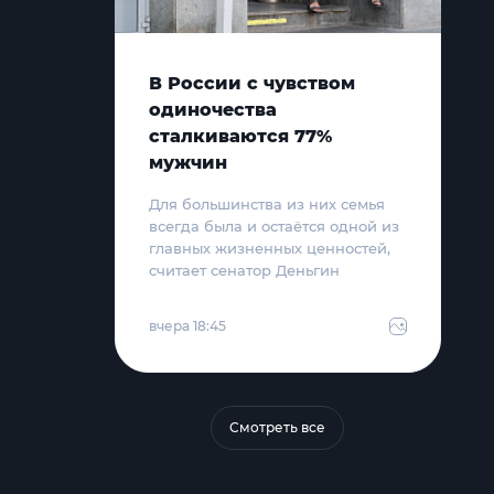
В России с чувством
одиночества
сталкиваются 77%
мужчин
Для большинства из них семья
всегда была и остаётся одной из
главных жизненных ценностей,
считает сенатор Деньгин
вчера 18:45
Смотреть все