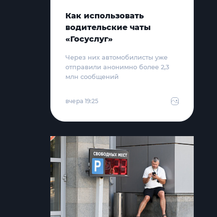
Как использовать
водительские чаты
«Госуслуг»
Через них автомобилисты уже
отправили анонимно более 2,3
млн сообщений
вчера 19:25