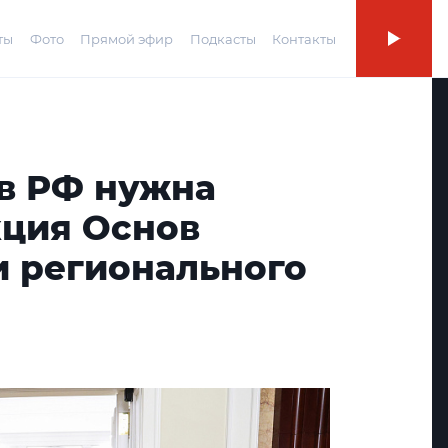
ты
Фото
Прямой эфир
Подкасты
Контакты
 в РФ нужна
кция Основ
и регионального