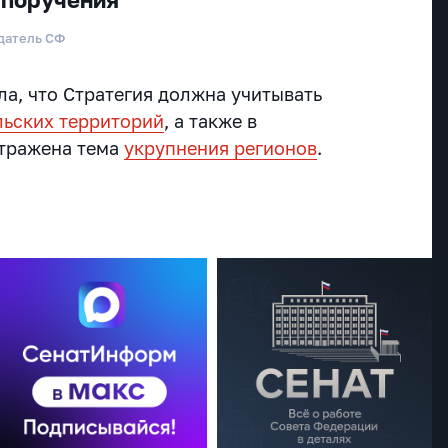
датель СФ
ла, что Стратегия должна учитывать
льских территорий
, а также в
отражена тема
укрупнения регионов
.