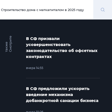
Поиск
Строительство дома с маткапиталом в 2025 году
00:00
С
м
о
т
и
т
е
т
а
к
ж
В СФ призвали
р
е
усовершенствовать
законодательство об офсетных
контрактах
вчера 14:55
В СФ предложили ускорить
введение механизма
добанкротной санации бизнеса
вчера 10:26