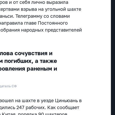
ров и от себя лично выразила
жертвами взрыва на угольной шахте
аньси. Телеграмму со словами
направила главе Постоянного
собрания народных представителей
лова сочувствия и
 погибших, а также
ровления раненым и
датель СФ
зошел на шахте в уезде Циньюань в
одились 247 рабочих. Как сообщает
 Китая, порядка 90 шахтеров