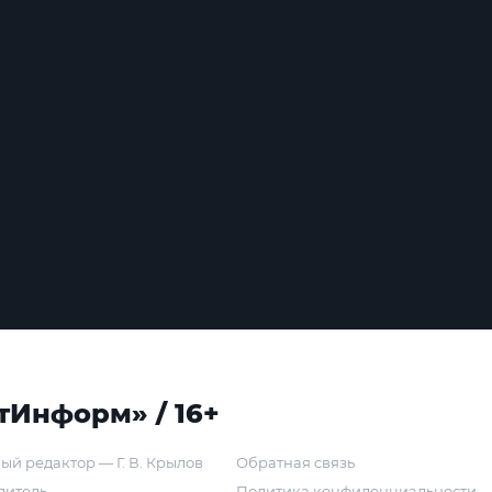
тИнформ» / 16+
ый редактор — Г. В. Крылов
Обратная связь
дитель
Политика конфиденциальности