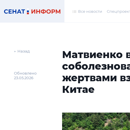
Все новости
Спецпроек
Матвиенко 
← Назад
соболезнова
Обновлено
жертвами вз
23.05.2026
Китае