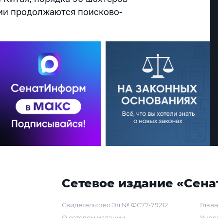
дии продолжаются поисково-
Сетевое издание «Сена
Свидетельство Эл № ФС77-79212
Главн
О сетевом издании
Учре