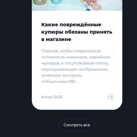
Какие повреждённые
купюры обязаны принять
в магазине
Главное, чтобы сохранилась
читаемость номинала, серийных
номеров и отсутствовали пятна,
перекрывающие изображение,
отметили эксперты
«Объясняем.РФ»
вчера 19:26
Смотреть все