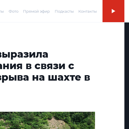
ты
Фото
Прямой эфир
Подкасты
Контакты
выразила
ния в связи с
рыва на шахте в