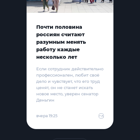
Почти половина
россиян считают
разумным менять
работу каждые
несколько лет
Если сотрудник действительно
профессионален, любит своё
дело и чувствует, что его труд
ценят, он не станет искать
новое место, уверен сенатор
Деньгин
вчера 19:25