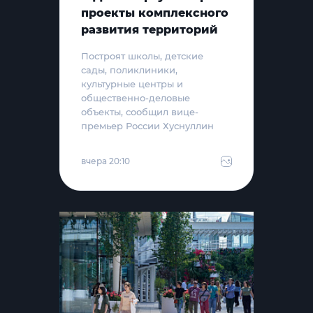
проекты комплексного
развития территорий
Построят школы, детские
сады, поликлиники,
культурные центры и
общественно-деловые
объекты, сообщил вице-
премьер России Хуснуллин
вчера 20:10