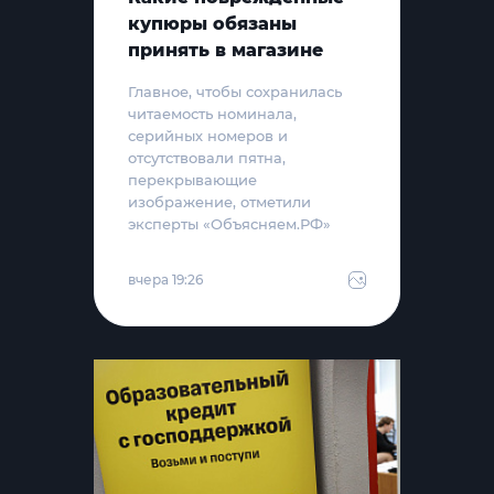
купюры обязаны
принять в магазине
Главное, чтобы сохранилась
читаемость номинала,
серийных номеров и
отсутствовали пятна,
перекрывающие
изображение, отметили
эксперты «Объясняем.РФ»
вчера 19:26