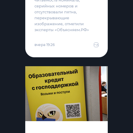
читаемость номинала,
серийных номеров и
отсутствовали пятна,
перекрывающие
изображение, отметили
эксперты «Объясняем.РФ»
вчера 19:26