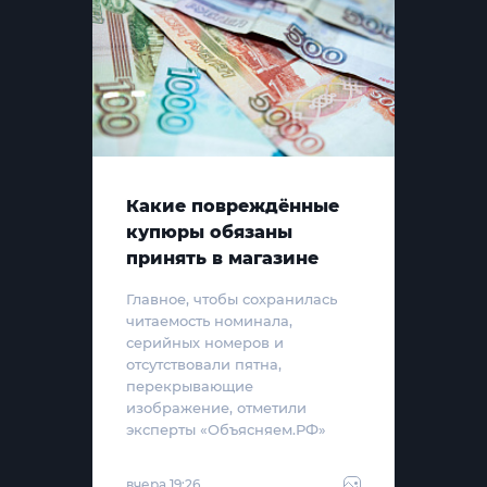
Какие повреждённые
купюры обязаны
принять в магазине
Главное, чтобы сохранилась
читаемость номинала,
серийных номеров и
отсутствовали пятна,
перекрывающие
изображение, отметили
эксперты «Объясняем.РФ»
вчера 19:26