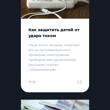
Как защитить детей от
удара током
Чаще всего малыши получают
его из-за повреждённых
проводов, неисправных
приборов или удлинителей,
рассказал портал
«Объясняем.рф»
10:26