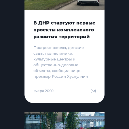
В ДНР стартуют первые
проекты комплексного
развития территорий
Построят школы, детские
сады, поликлиники,
культурные центры и
общественно-деловые
объекты, сообщил вице-
премьер России Хуснуллин
вчера 20:10