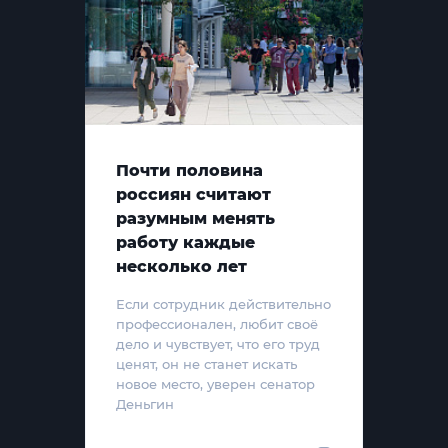
Почти половина
россиян считают
разумным менять
работу каждые
несколько лет
Если сотрудник действительно
профессионален, любит своё
дело и чувствует, что его труд
ценят, он не станет искать
новое место, уверен сенатор
Деньгин