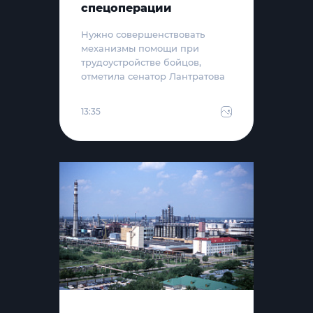
спецоперации
Нужно совершенствовать
механизмы помощи при
трудоустройстве бойцов,
отметила сенатор Лантратова
13:35