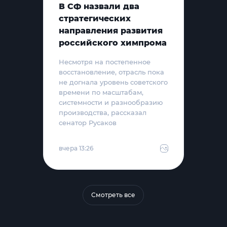
В СФ назвали два
стратегических
направления развития
российского химпрома
Несмотря на постепенное
восстановление, отрасль пока
не догнала уровень советского
времени по масштабам,
системности и разнообразию
производства, рассказал
сенатор Русаков
вчера 13:26
Смотреть все