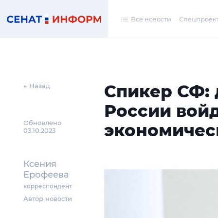
Все новости
Спецпроек
Спикер СФ:
← Назад
России войд
Обновлено
экономичес
03.10.2023
Ксения
Ерофеева
корреспондент
Автор новости