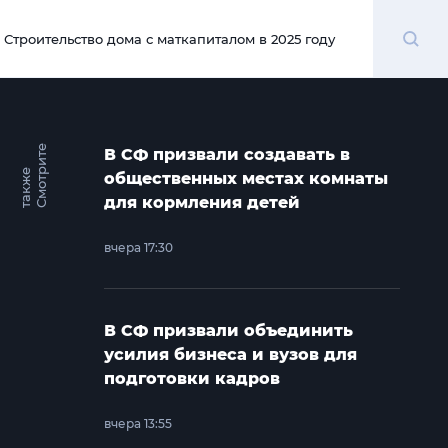
Поиск
Строительство дома с маткапиталом в 2025 году
00:00
С
м
о
т
и
т
е
т
а
к
ж
В СФ призвали создавать в
р
е
общественных местах комнаты
для кормления детей
вчера 17:30
В СФ призвали объединить
усилия бизнеса и вузов для
подготовки кадров
вчера 13:55