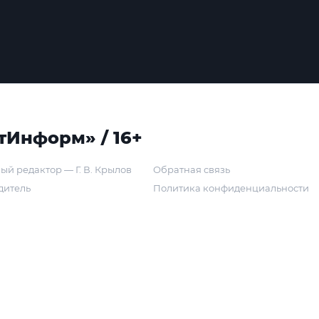
тИнформ» / 16+
ый редактор — Г. В. Крылов
Обратная связь
дитель
Политика конфиденциальности