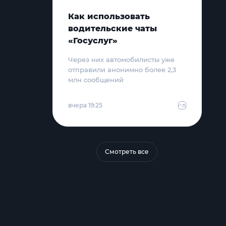
Как использовать
водительские чаты
«Госуслуг»
Через них автомобилисты уже
отправили анонимно более 2,3
млн сообщений
вчера 19:25
Смотреть все