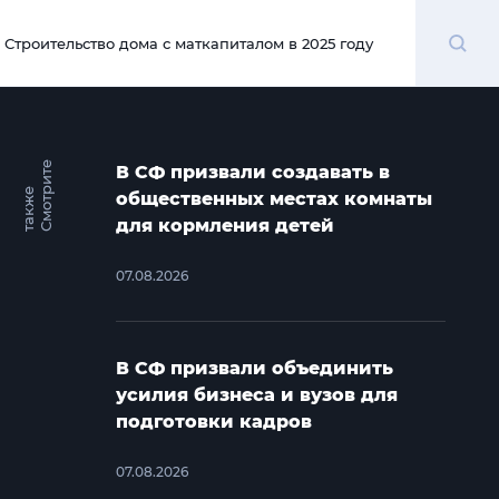
Поиск
Строительство дома с маткапиталом в 2025 году
00:00
С
м
о
т
и
т
е
т
а
к
ж
В СФ призвали создавать в
р
е
общественных местах комнаты
для кормления детей
07.08.2026
В СФ призвали объединить
усилия бизнеса и вузов для
подготовки кадров
07.08.2026