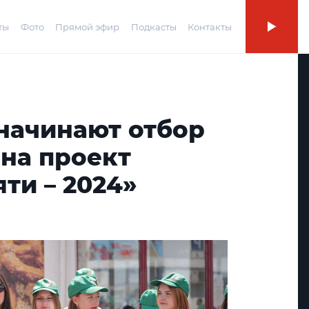
ты
Фото
Прямой эфир
Подкасты
Контакты
 начинают отбор
на проект
ти – 2024»