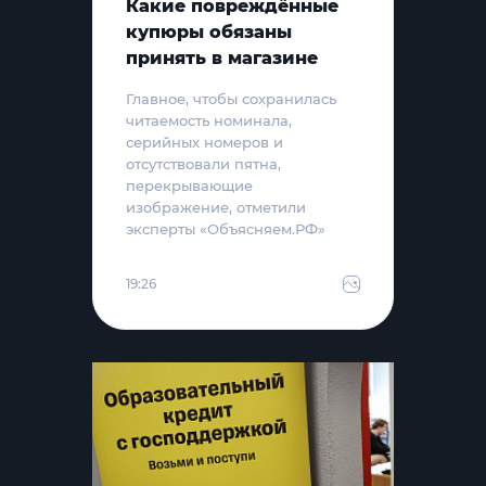
Какие повреждённые
купюры обязаны
принять в магазине
Главное, чтобы сохранилась
читаемость номинала,
серийных номеров и
отсутствовали пятна,
перекрывающие
изображение, отметили
эксперты «Объясняем.РФ»
19:26