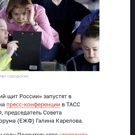
тво городских
й щит России» запустят в
 на
пресс-конференции
в ТАСС
, председатель Совета
орума (ЕЖФ) Галина Карелова.
ом году Правительство
утвердило