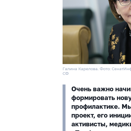
Галина Карелова. Фото: СенатИн
СФ
Очень важно начи
формировать нову
профилактике. Мы
проект, его иниц
активисты, медик