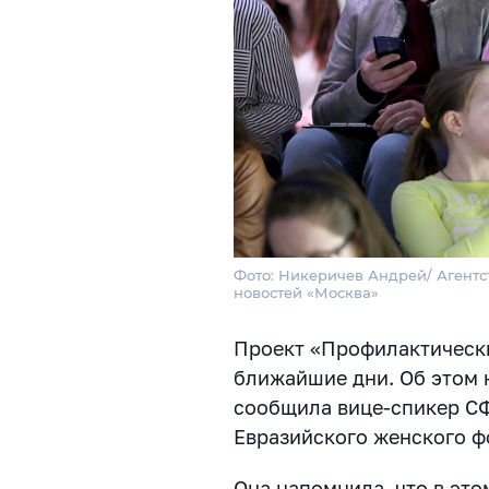
Фото: Никеричев Андрей/ Агентс
новостей «Москва»
Проект «Профилактически
ближайшие дни. Об этом
сообщила вице-спикер СФ
Евразийского женского ф
Она напомнила, что в эт