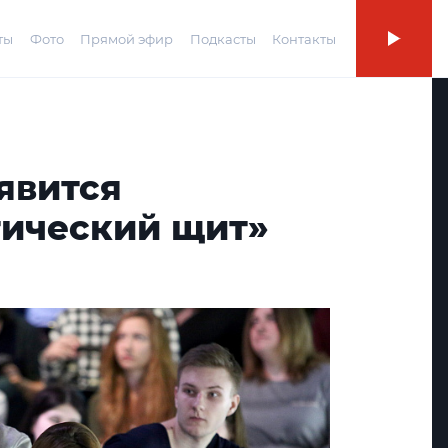
ты
Фото
Прямой эфир
Подкасты
Контакты
явится
ический щит»