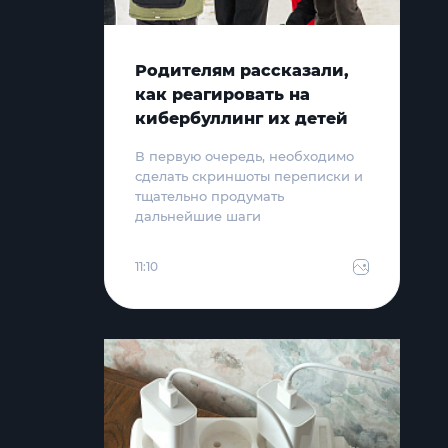
Родителям рассказали,
как реагировать на
кибербуллинг их детей
В первую очередь, необходимо
сделать скриншоты переписки и
тщательно продумать
дальнейшие шаги
11:10