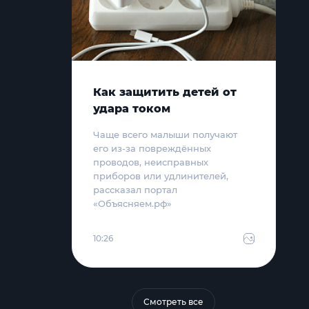
Как защитить детей от
удара током
Чаще всего малыши получают
его из-за повреждённых
проводов, неисправных
приборов или удлинителей,
рассказал портал
«Объясняем.рф»
10:26
Смотреть все