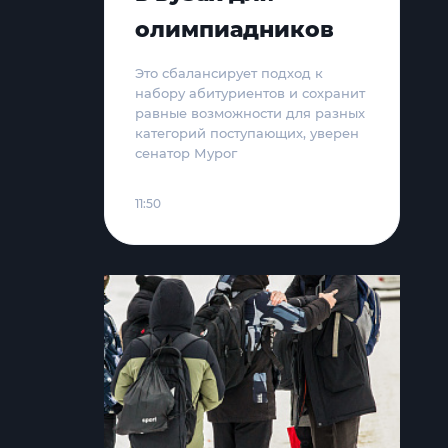
олимпиадников
Это сбалансирует подход к
набору абитуриентов и сохранит
равные возможности для разных
категорий поступающих, уверен
сенатор Мурог
11:50