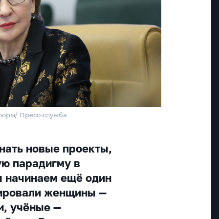
форм/ Пресс-служба
нать новые проекты,
ю парадигму в
 начинаем ещё один
иировали женщины —
и, учёные —