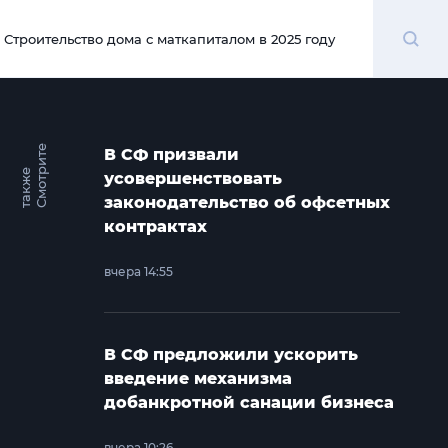
Поиск
Строительство дома с маткапиталом в 2025 году
00:00
С
м
о
т
и
т
е
т
а
к
ж
В СФ призвали
р
е
усовершенствовать
законодательство об офсетных
контрактах
вчера 14:55
В СФ предложили ускорить
введение механизма
добанкротной санации бизнеса
вчера 10:26