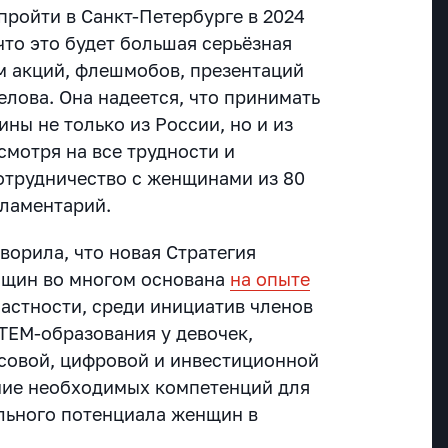
пройти в Санкт-Петербурге в 2024
что это будет большая серьёзная
м акций, флешмобов, презентаций
елова. Она надеется, что принимать
щины не только
из России, но и из
есмотря на все трудности и
отрудничество с женщинами из 80
рламентарий.
ворила, что новая Стратегия
нщин во многом основана
на опыте
астности, среди инициатив членов
TEM-образования у девочек,
совой, цифровой и инвестиционной
ние необходимых компетенций для
льного потенциала женщин в