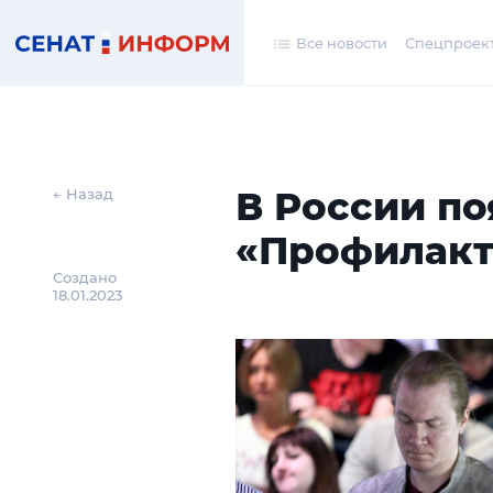
Все новости
Спецпроек
В России по
← Назад
«Профилакт
Создано
18.01.2023