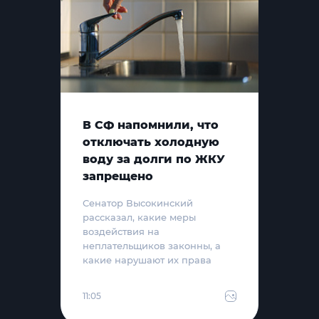
В СФ напомнили, что
отключать холодную
воду за долги по ЖКУ
запрещено
Сенатор Высокинский
рассказал, какие меры
воздействия на
неплательщиков законны, а
какие нарушают их права
11:05