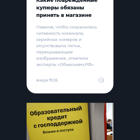
Какие повреждённые
купюры обязаны
принять в магазине
Главное, чтобы сохранилась
читаемость номинала,
серийных номеров и
отсутствовали пятна,
перекрывающие
изображение, отметили
эксперты «Объясняем.РФ»
вчера 19:26