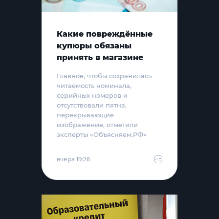
Какие повреждённые
купюры обязаны
принять в магазине
Главное, чтобы сохранилась
читаемость номинала,
серийных номеров и
отсутствовали пятна,
перекрывающие
изображение, отметили
эксперты «Объясняем.РФ»
вчера 19:26