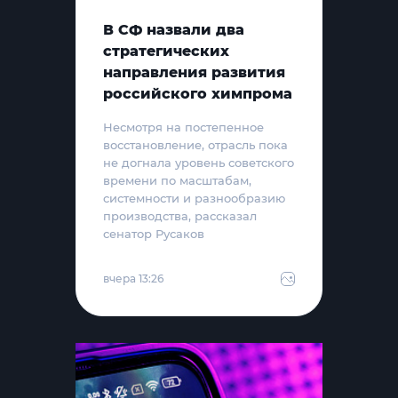
В СФ назвали два
стратегических
направления развития
российского химпрома
Несмотря на постепенное
восстановление, отрасль пока
не догнала уровень советского
времени по масштабам,
системности и разнообразию
производства, рассказал
сенатор Русаков
вчера 13:26