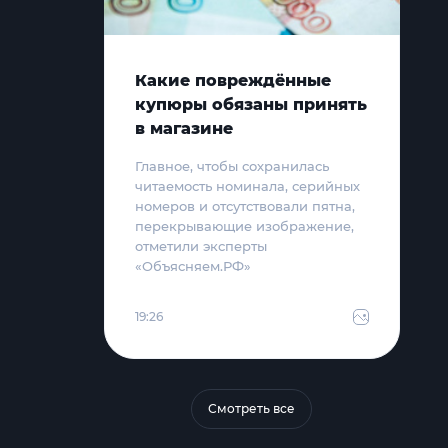
Какие повреждённые
купюры обязаны принять
в магазине
Главное, чтобы сохранилась
читаемость номинала, серийных
номеров и отсутствовали пятна,
перекрывающие изображение,
отметили эксперты
«Объясняем.РФ»
19:26
Смотреть все