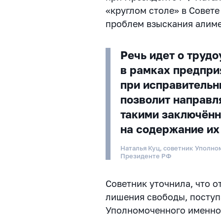
«круглом столе» в Совет
проблем взыскания алиме
Речь идет о труд
в рамках предпри
при исправительн
позволит направл
такими заключён
на содержание их
Наталья Куц, советник Уполно
Президенте РФ
Советник уточнила, что о
лишения свободы, поступ
Уполномоченного именно 