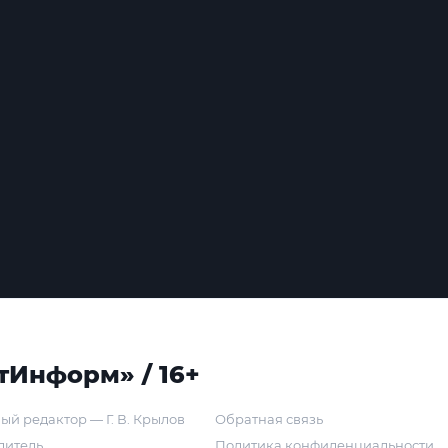
тИнформ» / 16+
ый редактор — Г. В. Крылов
Обратная связь
дитель
Политика конфиденциальности