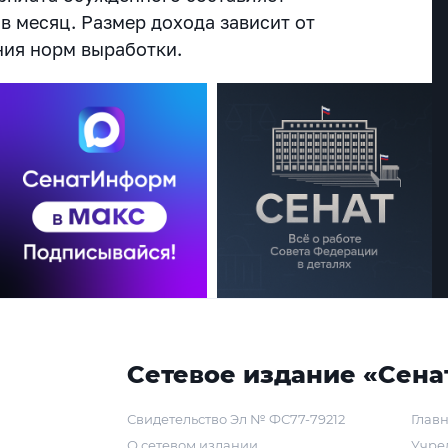
в месяц. Размер дохода зависит от
ия норм выработки.
Сетевое издание «Сена
Свидетельство Эл № ФС77-79212
Главн
О сетевом издании
Учре