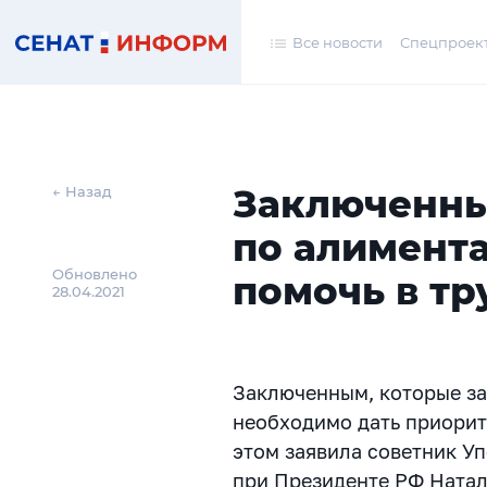
Все новости
Спецпроек
Заключенны
← Назад
по алимент
Обновлено
помочь в тр
28.04.2021
Заключенным, которые з
необходимо дать приорит
этом заявила советник У
при Президенте РФ Натал