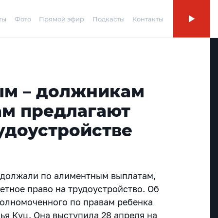
ты
Фото
Прямой эфир
Подкасты
Контакты
м – должникам
ам предлагают
удоустройстве
адолжали по алиментным выплатам,
етное право на трудоустройство. Об
полномоченного по правам ребенка
ья Куц. Она выступила 28 апреля на