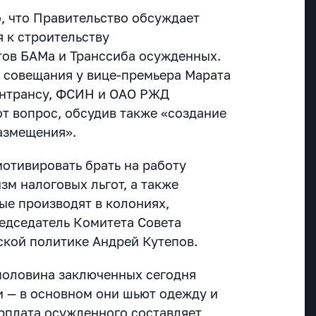
о, что Правительство обсуждает
 к строительству
ов БАМа и Транссиба осужденных.
а совещания у вице-премьера Марата
интрансу, ФСИН и ОАО РЖД
от вопрос, обсудив также «создание
азмещения».
мотивировать брать на работу
зм налоговых льгот, а также
ые производят в колониях,
едседатель Комитета Совета
кой политике Андрей Кутепов.
половина заключенных сегодня
и — в основном они шьют одежду и
арплата осужденного составляет