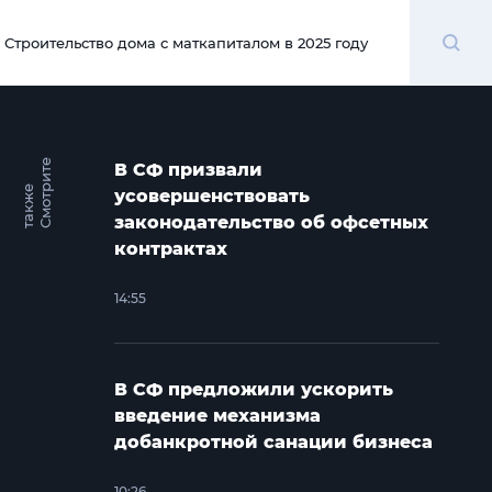
Поиск
Строительство дома с маткапиталом в 2025 году
00:00
С
м
о
т
и
т
е
т
а
к
ж
В СФ призвали
р
е
усовершенствовать
законодательство об офсетных
контрактах
14:55
В СФ предложили ускорить
введение механизма
добанкротной санации бизнеса
10:26