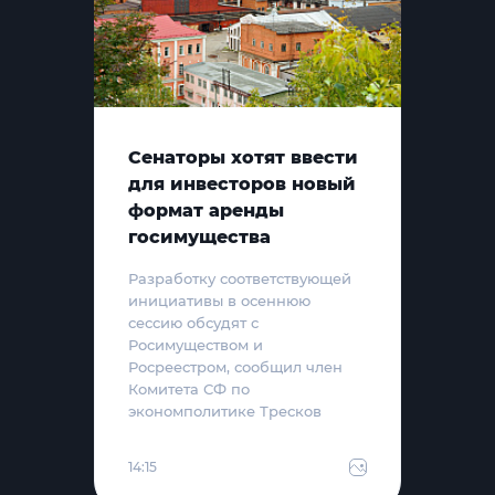
Сенаторы хотят ввести
для инвесторов новый
формат аренды
госимущества
Разработку соответствующей
инициативы в осеннюю
сессию обсудят с
Росимуществом и
Росреестром, сообщил член
Комитета СФ по
экономполитике Тресков
14:15