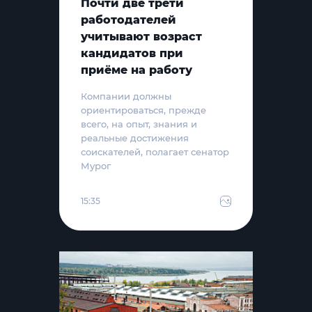
Почти две трети
работодателей
учитывают возраст
кандидатов при
приёме на работу
Компании должны
ориентироваться, прежде
всего, на опыт, знания и
реальные достижения
соискателей, полагает сенатор
Мурог
15:35