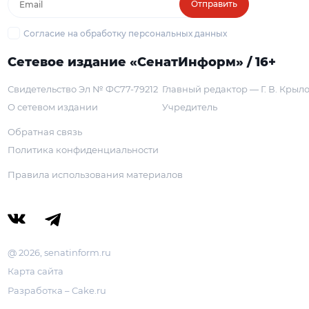
Отправить
Согласие на обработку персональных данных
Сетевое издание «СенатИнформ» / 16+
Свидетельство Эл № ФС77-79212
Главный редактор — Г. В. Крыл
О сетевом издании
Учредитель
Обратная связь
Политика конфиденциальности
Правила использования материалов
@ 2026, senatinform.ru
Карта сайта
Разработка – Cake.ru