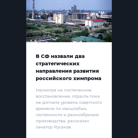
В СФ назвали два
стратегических
направления развития
российского химпрома
Несмотря на постепенное
восстановление, отрасль пока
не догнала уровень советского
времени по масштабам,
системности и разнообразию
производства, рассказал
сенатор Русаков