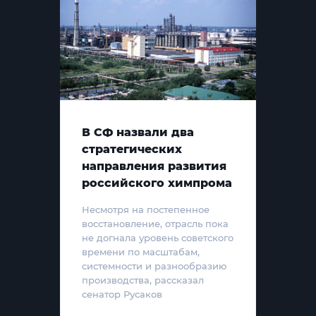
В СФ назвали два
стратегических
направления развития
российского химпрома
Несмотря на постепенное
восстановление, отрасль пока
не догнала уровень советского
времени по масштабам,
системности и разнообразию
производства, рассказал
сенатор Русаков