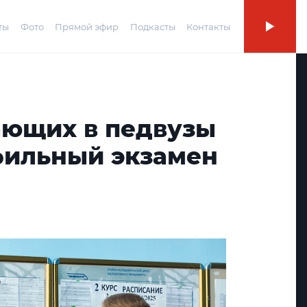
ты
Фото
Прямой эфир
Подкасты
Контакты
ающих в педвузы
фильный экзамен