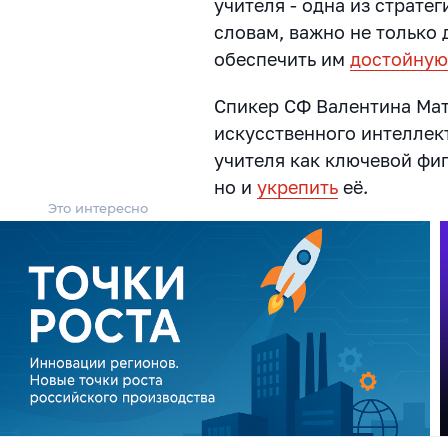
учителя - одна из страте
словам, важно не только 
обеспечить им
достойную
Спикер СФ Валентина Мат
искусственного интеллек
учителя как ключевой фи
но и
укрепить
её.
Это интересно