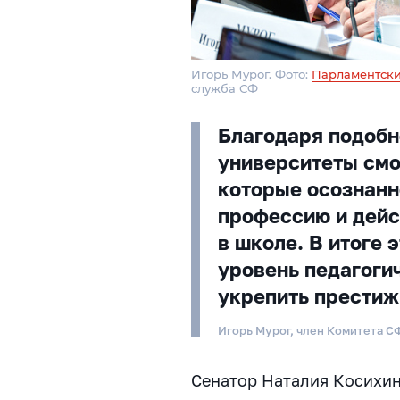
Игорь Мурог. Фото:
Парламентски
служба СФ
Благодаря подоб
университеты смо
которые осознанн
профессию и дейс
в школе. В итоге
уровень педагоги
укрепить престиж
Игорь Мурог, член Комитета С
Сенатор Наталия Косихин