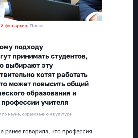
й фотоархив
/ Пресс-
ному подходу
гут принимать студентов,
о выбирают эту
твительно хотят работать
 это может повысить общий
ческого образования и
 профессии учителя
Ф по науке, образованию и культуре
а ранее говорила, что профессия