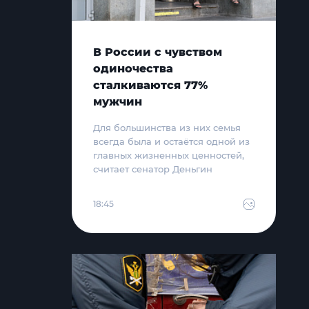
В России с чувством
одиночества
сталкиваются 77%
мужчин
Для большинства из них семья
всегда была и остаётся одной из
главных жизненных ценностей,
считает сенатор Деньгин
18:45