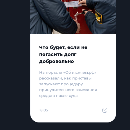
Что будет, если не
погасить долг
добровольно
На портале «Объясняем.рф»
рассказали, как приставы
запускают процедуру
принудительного взыскания
средств после суда
18:05