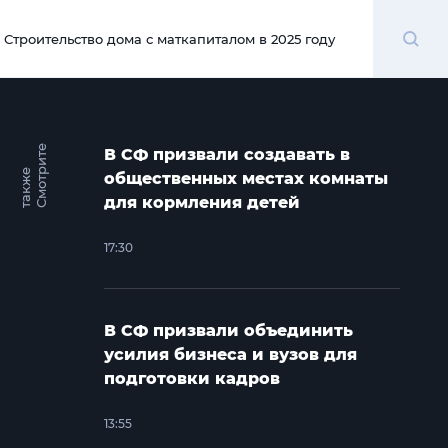
Поиск
Строительство дома с маткапиталом в 2025 году
00:00
С
м
о
т
и
т
е
т
а
к
ж
В СФ призвали создавать в
р
е
общественных местах комнаты
для кормления детей
17:30
В СФ призвали объединить
усилия бизнеса и вузов для
подготовки кадров
13:55