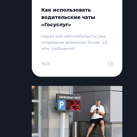
Как использовать
водительские чаты
«Госуслуг»
Через них автомобилисты уже
отправили анонимно более 2,3
млн сообщений
19:25