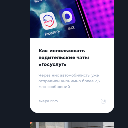
Как использовать
водительские чаты
«Госуслуг»
Через них автомобилисты уже
отправили анонимно более 2,3
млн сообщений
вчера 19:25