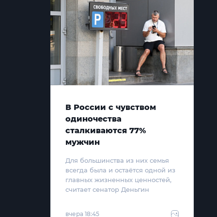
В России с чувством
одиночества
сталкиваются 77%
мужчин
Для большинства из них семья
всегда была и остаётся одной из
главных жизненных ценностей,
считает сенатор Деньгин
вчера 18:45