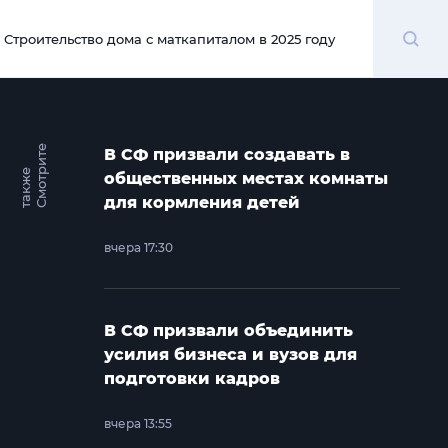
Поиск
Строительство дома с маткапиталом в 2025 году
00:00
С
м
о
т
и
т
е
т
а
к
ж
В СФ призвали создавать в
р
е
общественных местах комнаты
для кормления детей
вчера 17:30
В СФ призвали объединить
усилия бизнеса и вузов для
подготовки кадров
вчера 13:55