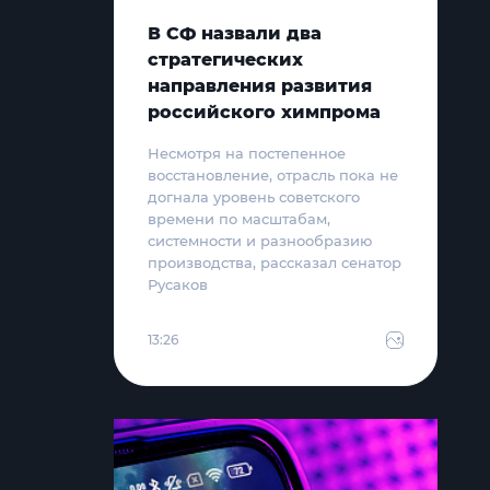
В СФ назвали два
стратегических
направления развития
российского химпрома
Несмотря на постепенное
восстановление, отрасль пока не
догнала уровень советского
времени по масштабам,
системности и разнообразию
производства, рассказал сенатор
Русаков
13:26