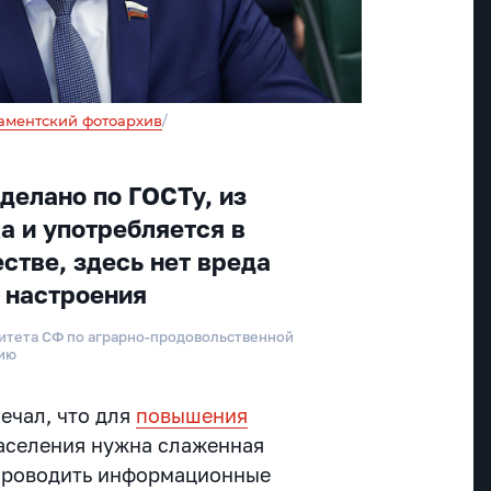
аментский фотоархив
/
делано по ГОСТу, из
а и употребляется в
стве, здесь нет вреда
я настроения
итета СФ по аграрно-продовольственной
нию
ечал, что для
повышения
аселения нужна слаженная
 проводить информационные