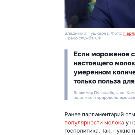
Владимир Пушкарёв. Фото:
Парл
Пресс-служба СФ
Если мороженое с
настоящего молок
умеренном количе
только польза дл
Владимир Пушкарёв, член Ком
политике и природопользова
Ранее парламентарий отм
популярности молока
у н
госполитика. Так, нужно