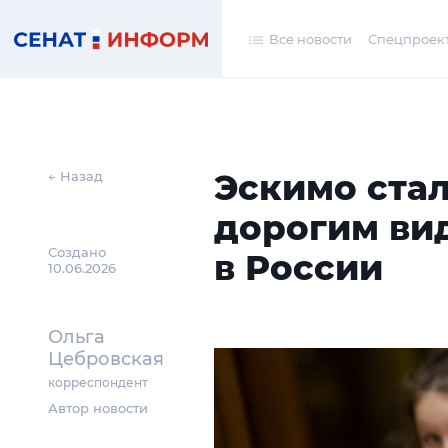
Все новости
Спецпроек
Эскимо ста
← Назад
дорогим ви
Создано
в России
10.06.2026
Ольга
Цебровская
корреспондент
Автор новости