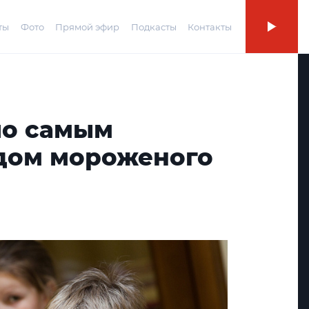
ты
Фото
Прямой эфир
Подкасты
Контакты
ло самым
дом мороженого