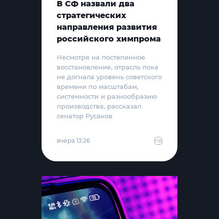
В СФ назвали два
стратегических
направления развития
российского химпрома
Несмотря на постепенное
восстановление, отрасль пока
не догнала уровень советского
времени по масштабам,
системности и разнообразию
производства, рассказал
сенатор Русаков
вчера 13:26