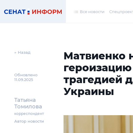
Все новости
Спецпроек
Матвиенко 
← Назад
героизацию
Обновлено
трагедией 
11.09.2025
Украины
Татьяна
Томилова
корреспондент
Автор новости