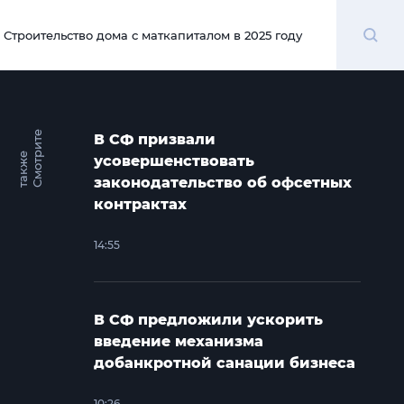
Поиск
Строительство дома с маткапиталом в 2025 году
00:00
С
м
о
т
и
т
е
т
а
к
ж
В СФ призвали
р
е
усовершенствовать
законодательство об офсетных
контрактах
14:55
В СФ предложили ускорить
введение механизма
добанкротной санации бизнеса
10:26