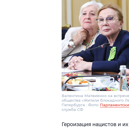
Валентина Матвиенко на встрече
общества «Жители блокадного Л
Петербурга . Фото:
Парламентски
служба СФ
Героизация нацистов и их