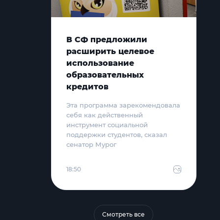
В СФ предложили
расширить целевое
использование
образовательных
кредитов
Эта программа зарекомендовала
себя как действенный
инструмент социальной
поддержки студентов, сказал
сенатор Мурог
18:50
Смотреть все