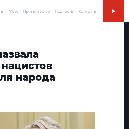
ты
Фото
Прямой эфир
Подкасты
Контакты
назвала
 нацистов
для народа