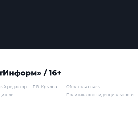
тИнформ» / 16+
ый редактор — Г. В. Крылов
Обратная связь
дитель
Политика конфиденциальности