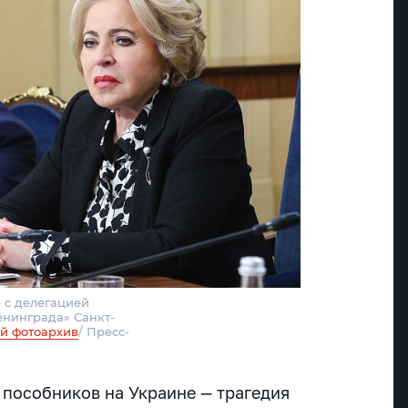
 с делегацией
енинграда» Санкт-
й фотоархив
/ Пресс-
 пособников на Украине — трагедия