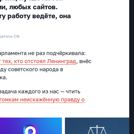
и, любых сайтов.
ту работу ведёте, она
датель СФ
арламента не раз подчёркивала:
т тех, кто отстоял Ленинград
, внёс
ду советского народа в
ка.
задача каждого из нас — чтить
томкам неискажённую правду о