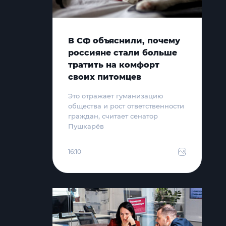
В СФ объяснили, почему
россияне стали больше
тратить на комфорт
своих питомцев
Это отражает гуманизацию
общества и рост ответственности
граждан, считает сенатор
Пушкарёв
16:10