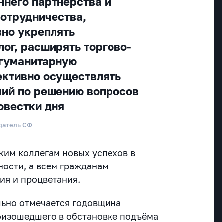
ннего партнерства и
сотрудничества,
но укреплять
лог, расширять торгово-
 гуманитарную
ективно осуществлять
лий по решению вопросов
овестки дня
датель СФ
ким коллегам новых успехов в
ности, а всем гражданам
ия и процветания.
льно отмечается годовщина
роизошедшего в обстановке подъёма