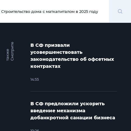
Поиск
Строительство дома с маткапиталом в 2025 году
00:00
С
м
о
т
и
т
е
т
а
к
ж
В СФ призвали
р
е
усовершенствовать
законодательство об офсетных
контрактах
14:55
В СФ предложили ускорить
введение механизма
добанкротной санации бизнеса
10:26