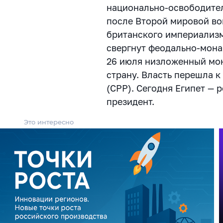
национально-освободите
после Второй мировой во
британского империализм
свергнут феодально-мона
26 июля низложенный мон
страну. Власть перешла 
(СРР). Сегодня Египет — р
президент.
Это интересно