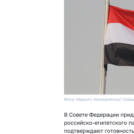
Фото: Maksim Konstantinov/ Globa
В Совете Федерации прид
российско-египетского п
подтверждают готовность