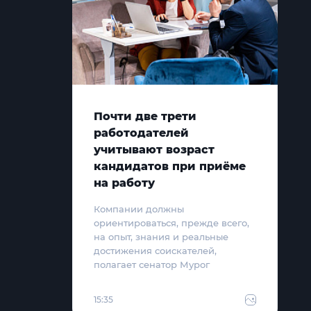
Почти две трети
работодателей
учитывают возраст
кандидатов при приёме
на работу
Компании должны
ориентироваться, прежде всего,
на опыт, знания и реальные
достижения соискателей,
полагает сенатор Мурог
15:35