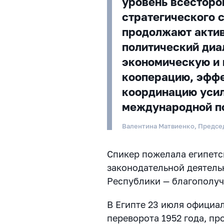
уровень всесторо
стратегического 
продолжают актив
политический диа
экономическую и
кооперацию, эфф
координацию уси
международной п
Валентина Матвиенко, Предсе
Спикер пожелала египетс
законодательной деятель
Республики — благополуч
В Египте 23 июля официа
переворота 1952 года, п