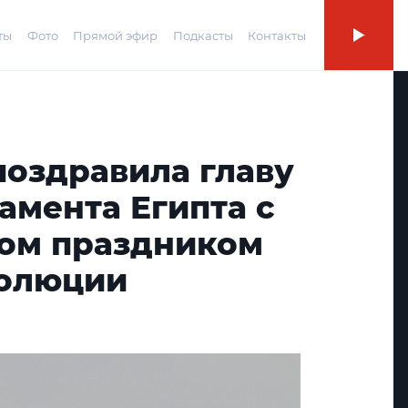
ты
Фото
Прямой эфир
Подкасты
Контакты
поздравила главу
амента Египта с
ом праздником
волюции