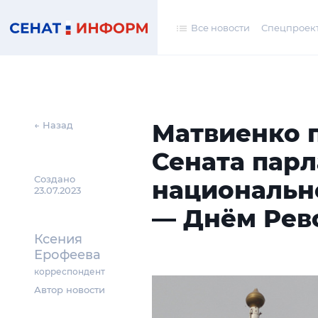
Все новости
Спецпроек
Матвиенко 
← Назад
Сената парл
Создано
национальн
23.07.2023
— Днём Ре
Ксения
Ерофеева
корреспондент
Автор новости