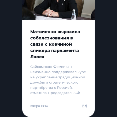
Матвиенко выразила
соболезнования в
связи с кончиной
спикера парламента
Лаоса
Сайсомпхон Фомвихан
неизменно поддерживал курс
на укрепление традиционной
дружбы и стратегического
партнёрства с Россией,
отметила Председатель СФ
вчера 18:47