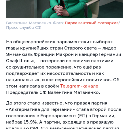
Валентина Матвиенко. Фото:
Парламентский фотоархив
/
Пресс-служба СФ
На общеевропейских парламентских выборах
главы крупнейших стран Старого света — лидер
Эмманюэль Франции Макрон и канцлер Германии
Олаф Шольц — потерпели со своими партиями
сокрушительное поражение, что ещё раз
подтверждает их несостоятельность и как
национальных, и как европейских политиков. Об
этом написала в своём
Telegram-канале
Председатель СФ Валентина Матвиенко.
До этого стало известно, что правая партия
«Альтернатива для Германии» стала второй после
голосования в Европарламент (ЕП) в Германии,
набрав 15,9%. А партии, входящие в правящую
коалицию ФРГ (Социал-демократическая партия