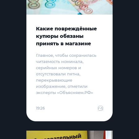
Какие повреждённые
купюры обязаны
принять в магазине
Главное, чтобы сохранилась
читаемость номинала,
серийных номеров и
отсутствовали пятна,
перекрывающие
изображение, отметили
эксперты «Объясняем.РФ»
19:26