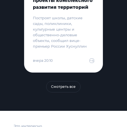
проекты комплексного
развития территорий
Построят школы, детские
сады, поликлиники,
культурные центры и
общественно-деловые
объекты, сообщил вице-
премьер России Хуснуллин
вчера 20:10
Смотреть все
Это интересно