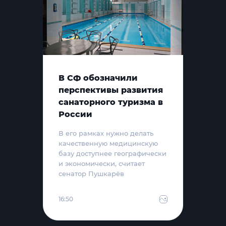
В СФ обозначили
перспективы развития
санаторного туризма в
России
В его рамках нужно делать
качественную медицинскую
базу доступнее географически
и экономически, считает
сенатор Пушкарёв
16:50