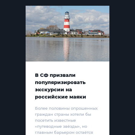
В СФ призвали
популяризировать
экскурсии на
российские маяки
Более половины опрошенных
граждан страны хотели бы
посетить известные
«путеводные звёзды», но
главным барьером остаётся