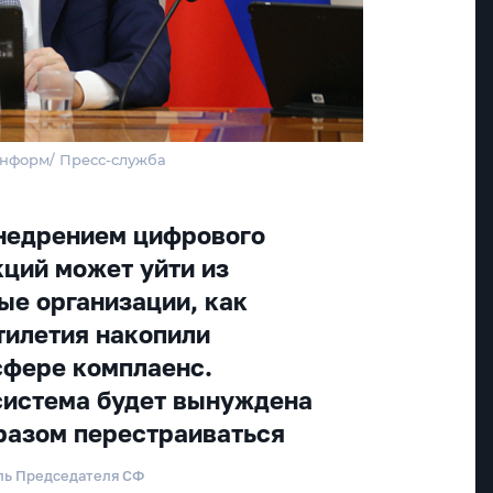
Информ/ Пресс-служба
внедрением цифрового
кций может уйти из
ые организации, как
тилетия накопили
сфере комплаенс.
система будет вынуждена
разом перестраиваться
ль Председателя СФ