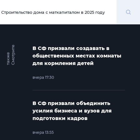
Поиск
Строительство дома с маткапиталом в 2025 году
00:00
С
м
о
т
и
т
е
т
а
к
ж
В СФ призвали создавать в
р
е
общественных местах комнаты
для кормления детей
вчера 17:30
В СФ призвали объединить
усилия бизнеса и вузов для
подготовки кадров
вчера 13:55