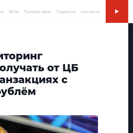
ты
Фото
Прямой эфир
Подкасты
Контакты
иторинг
олучать от ЦБ
анзакциях с
рублём