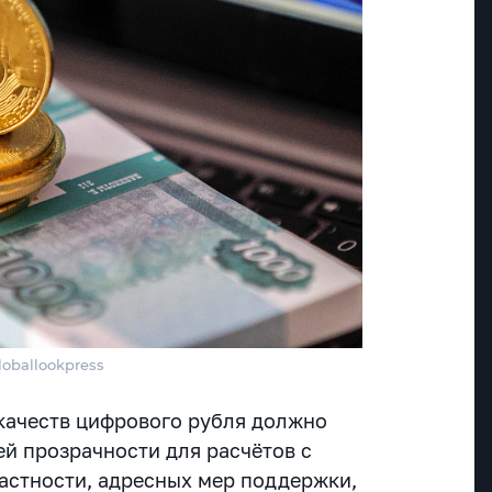
loballookpress
качеств цифрового рубля должно
ей прозрачности для расчётов с
частности, адресных мер поддержки,