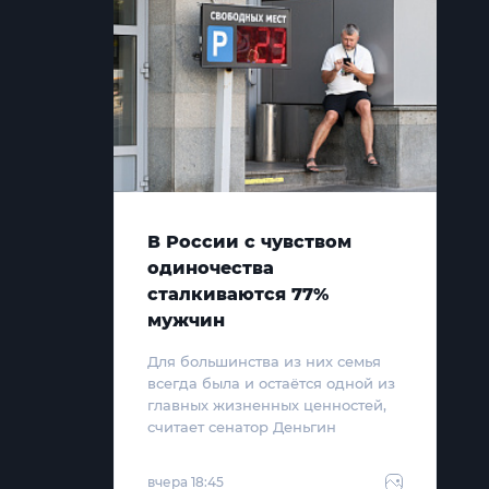
В России с чувством
одиночества
сталкиваются 77%
мужчин
Для большинства из них семья
всегда была и остаётся одной из
главных жизненных ценностей,
считает сенатор Деньгин
вчера 18:45