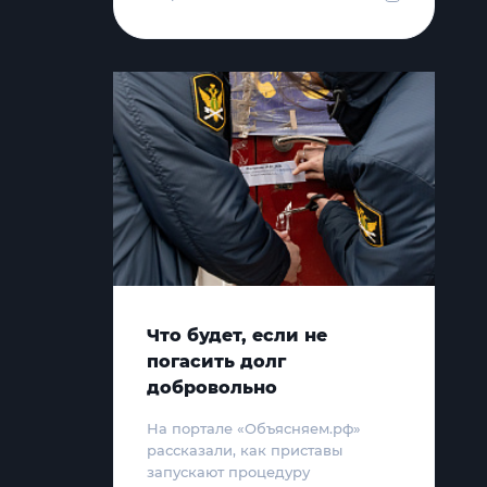
Что будет, если не
погасить долг
добровольно
На портале «Объясняем.рф»
рассказали, как приставы
запускают процедуру