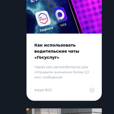
Как использовать
водительские чаты
«Госуслуг»
Через них автомобилисты уже
отправили анонимно более 2,3
млн сообщений
вчера 19:25