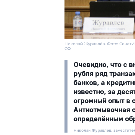
Николай Журавлёв. Фото: Сенат
СФ
Очевидно, что с 
рубля ряд транза
банков, а кредитн
известно, за деся
огромный опыт в 
Антиотмывочная 
определённым об
Николай Журавлёв, заместите