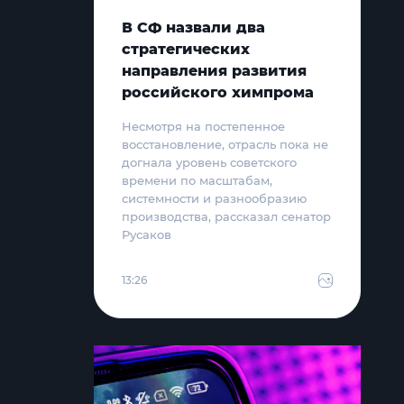
В СФ назвали два
стратегических
направления развития
российского химпрома
Несмотря на постепенное
восстановление, отрасль пока не
догнала уровень советского
времени по масштабам,
системности и разнообразию
производства, рассказал сенатор
Русаков
13:26