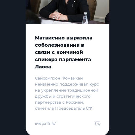
Матвиенко выразила
соболезнования в
связи с кончиной
спикера парламента
Лаоса
Сайсомпхон Фомвихан
неизменно поддерживал курс
на укрепление традиционной
дружбы и стратегического
партнёрства с Россией,
отметила Председатель СФ
вчера 18:47