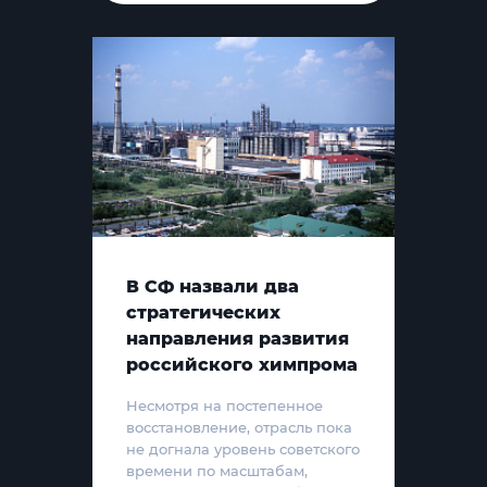
В СФ назвали два
стратегических
направления развития
российского химпрома
Несмотря на постепенное
восстановление, отрасль пока
не догнала уровень советского
времени по масштабам,