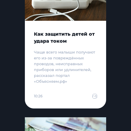
Как защитить детей от
удара током
Чаще всего малыши получают
его из-за повреждённых
проводов, неисправных
приборов или удлинителей,
рассказал портал
«Объясняем.рф»
10:26