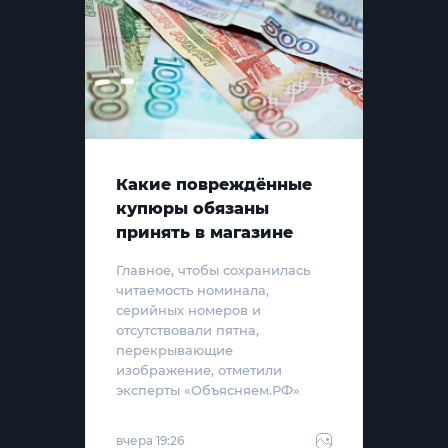
Какие повреждённые
купюры обязаны
принять в магазине
Главное, чтобы сохранилась
читаемость номинала,
серийных номеров и
отсутствовали пятна,
перекрывающие
изображение, отметили
эксперты «Объясняем.РФ»
вчера 19:26