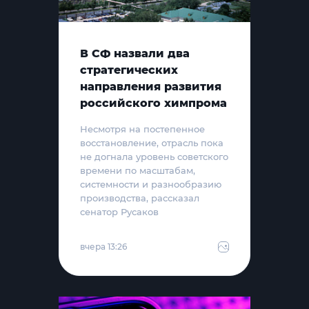
В СФ назвали два
стратегических
направления развития
российского химпрома
Несмотря на постепенное
восстановление, отрасль пока
не догнала уровень советского
времени по масштабам,
системности и разнообразию
производства, рассказал
сенатор Русаков
вчера 13:26