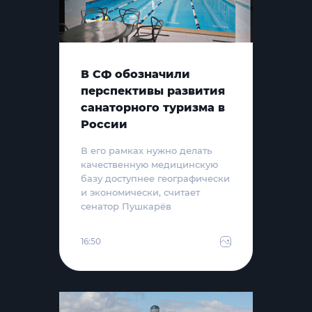
В СФ обозначили
перспективы развития
санаторного туризма в
России
В его рамках нужно делать
качественную медицинскую
базу доступнее географически
и экономически, считает
сенатор Пушкарёв
16:50