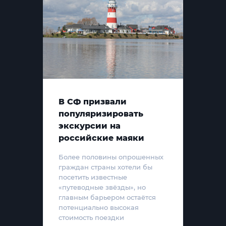
В СФ призвали
популяризировать
экскурсии на
российские маяки
Более половины опрошенных
граждан страны хотели бы
посетить известные
«путеводные звёзды», но
главным барьером остаётся
потенциально высокая
стоимость поездки