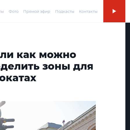
ты
Фото
Прямой эфир
Подкасты
Контакты
али как можно
еделить зоны для
окатах