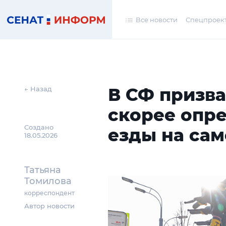
Все новости
Спецпроек
В СФ призв
← Назад
скорее опр
Создано
езды на сам
18.05.2026
Татьяна
Томилова
корреспондент
Автор новости