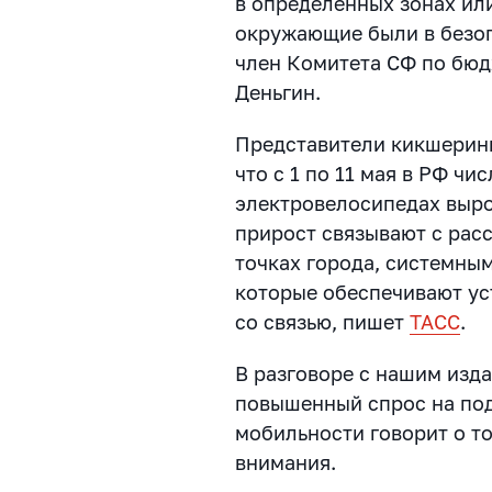
в определённых зонах ил
окружающие были в безо
член Комитета СФ по бю
Деньгин.
Представители кикшерин
что с 1 по 11 мая в РФ чи
электровелосипедах выро
прирост связывают с рас
точках города, системны
которые обеспечивают ус
со связью, пишет
ТАСС
.
В разговоре с нашим изда
повышенный спрос на по
мобильности говорит о то
внимания.