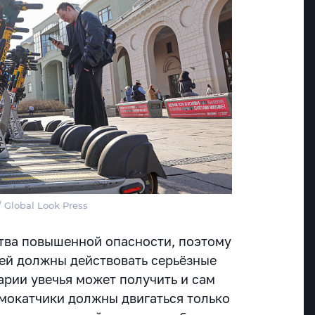
/ Global Look Press
тва повышенной опасности, поэтому
ей должны действовать серьёзные
варии увечья может получить и сам
амокатчики должны двигаться только