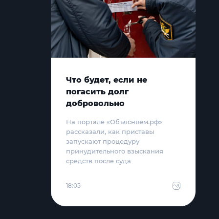
Что будет, если не
погасить долг
добровольно
На портале «Объясняем.рф»
рассказали, как приставы
запускают процедуру
принудительного взыскания
средств после суда
18:05