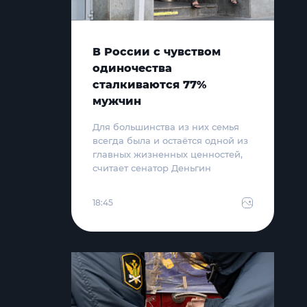
В России с чувством
одиночества
сталкиваются 77%
мужчин
Для большинства из них семья
всегда была и остаётся одной из
главных жизненных ценностей,
считает сенатор Деньгин
18:45