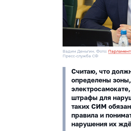
Вадим Деньгин. Фото:
Парламент
Пресс-служба СФ
Считаю, что долж
определены зоны,
электросамокате,
штрафы для наруш
таких СИМ обязан
правила и понимат
нарушения их жд