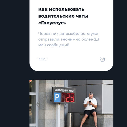
Как использовать
водительские чаты
«Госуслуг»
Через них автомобилисты уже
отправили анонимно более 2,3
млн сообщений
19:25