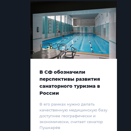
В СФ обозначили
перспективы развития
санаторного туризма в
России
В его рамках нужно делать
качественную медицинскую базу
доступнее географически и
экономически, считает сенатор
Пушкарёв