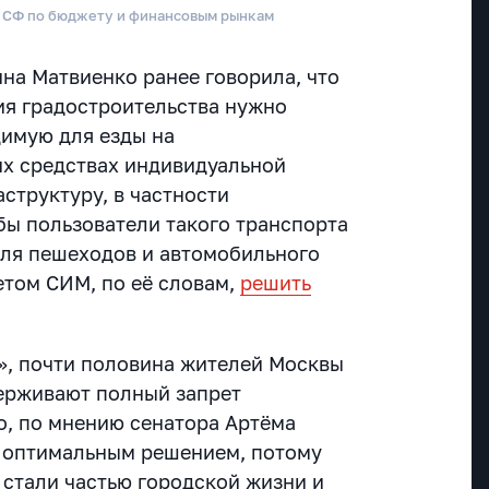
а СФ по бюджету и финансовым рынкам
на Матвиенко ранее говорила, что
ия градостроительства нужно
имую для езды на
их средствах индивидуальной
структуру, в частности
бы пользователи такого транспорта
для пешеходов и автомобильного
етом СИМ, по её словам,
решить
», почти половина жителей Москвы
ерживают полный запрет
о, по мнению сенатора Артёма
я оптимальным решением, потому
 стали частью городской жизни и