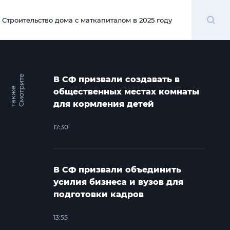
Поиск
Строительство дома с маткапиталом в 2025 году
00:00
С
м
о
т
и
т
е
т
а
к
ж
В СФ призвали создавать в
р
е
общественных местах комнаты
для кормления детей
17:30
В СФ призвали объединить
усилия бизнеса и вузов для
подготовки кадров
13:55